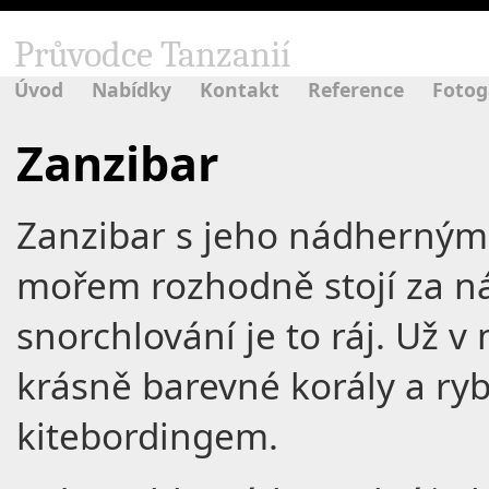
Průvodce Tanzanií
Úvod
Nabídky
Kontakt
Reference
Fotog
Zanzibar
Zanzibar s jeho nádherným
mořem rozhodně stojí za náv
snorchlování je to ráj. Už 
krásně barevné korály a ryb
kitebordingem.